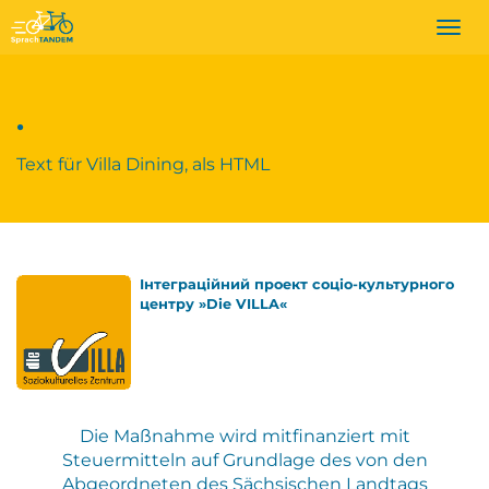
Togg
navi
.
Text für Villa Dining, als HTML
Інтеграційний проект соціо-культурного
центру »Die VILLA«
Die Maßnahme wird mitfinanziert mit
Steuermitteln auf Grundlage des von den
Abgeordneten des Sächsischen Landtags