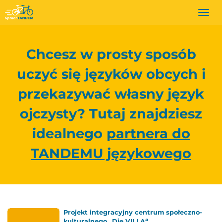
Togg
navi
Chcesz w prosty sposób
uczyć się języków obcych i
przekazywać własny język
ojczysty? Tutaj znajdziesz
idealnego
partnera do
TANDEMU językowego
Projekt integracyjny centrum społeczno-
kulturalnego „Die VILLA“