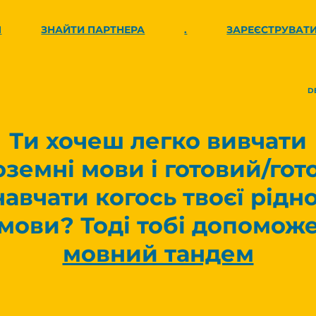
Я
ЗНАЙТИ ПАРТНЕРА
.
ЗАРЕЄСТРУВАТ
D
Ти хочеш легко вивчати
оземні мови і готовий/гот
навчати когось твоєї рідно
мови? Тоді тобі допомож
мовний тандем