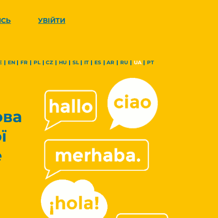
ИСЬ
УВІЙТИ
E
EN
FR
PL
CZ
HU
SL
IT
ES
AR
RU
UA
PT
ова
ї
е